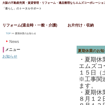
大阪の不動産売買・賃貸管理・リフォーム・遺品整理ならエムズコーポレーショ
「暮らし」のトータルサポート
リフォーム(退去時・一般・介護)
お片付け・収納
TOP
>> 夏期休業のお知らせ
News
メニュー
夏期休業のお知
お知らせ
・夏期休
エムズコ
１５日（
※工事関
ます。
・夏期休
８月１２