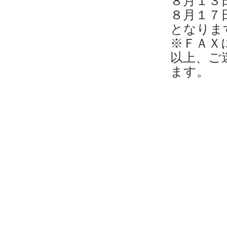
８月１３
８月１７
となりま
※ＦＡＸ
以上、ご
ます。