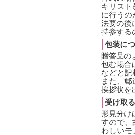
キリスト
に行うの
法要の後
持参する
包装に
贈答品の
包む場合
などと記
また、郵
挨拶状を
受け取
形見分け
すので、
わしいモ