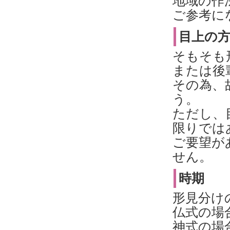
地域の作
ご参考に
目上の
そもそも
または後
その為、
う。
ただし、
限りでは
ご要望が
せん。
時期
形見分け
仏式の場
神式の場