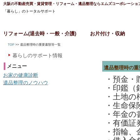
大阪の不動産売買・賃貸管理・リフォーム・遺品整理ならエムズコーポレーショ
「暮らし」のトータルサポート
リフォーム(退去時・一般・介護)
お片付け・収納
TOP
>> 遺品整理時の重要書類等一覧
暮らしのサポート情報
メニュー
遺品整理時の重
お家の健康診断
・預金・
遺品整理のノウハウ
・印鑑（
・土地の
・生命保
・年金の
・有価証
・指輪、