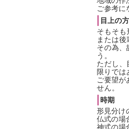
地域の作
ご参考に
目上の
そもそも
または後
その為、
う。
ただし、
限りでは
ご要望が
せん。
時期
形見分け
仏式の場
神式の場