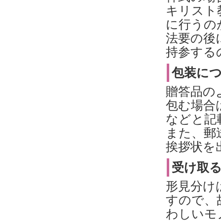
キリスト
に行うの
法要の後
持参する
包装に
贈答品の
包む場合
などと記
また、郵
挨拶状を
受け取
形見分け
すので、
わしいモ